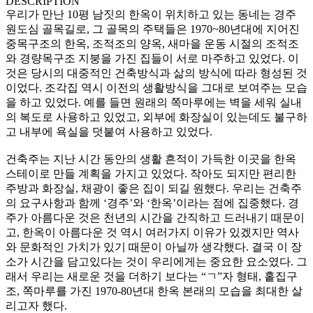
DESCRIPTION
우리가 만난 10평 남짓의 한옥이 위치하고 있는 동네는 경주
원도심 골목길로, 그 골목의 주택들은 1970~80년대에 지어진
중목구조의 한옥, 조적조의 양옥, 새마을 운동 시절의 조적조
와 경량목구조 지붕을 가진 집들이 서로 마주하고 있었다. 이
것은 당시의 대중적인 건축방식과 삶의 방식에 따라 형성된 것
이었다. 조각집 역시 이전의 생활방식을 그대로 보여주는 모습
을 하고 있었다. 예를 들면 원래의 쪽마루에는 벽을 세워 실내
의 복도로 사용하고 있었고, 외부에 화장실이 있는데도 불구하
고 내부에 욕실을 덧붙여 사용하고 있었다.
건축주는 지난 시간 동안의 생활 흔적이 가득한 이곳을 한옥
스테이로 만들 계획을 가지고 있었다. 작아도 되지만 편리한
주방과 화장실, 채광이 좋은 집이 되길 원했다. 우리는 건축주
의 요구사항과 함께 ‘경주’와 ‘한옥’이라는 점에 집중했다. 경
주가 아름다운 것은 천년의 시간을 간직하고 드러내기 때문이
고, 한옥이 아름다운 것 역시 여러가지 이유가 있겠지만 역사
와 문화적인 가치가 있기 때문이 아닐까 생각했다. 결국 이 장
소가 시간을 담고있다는 것이 우리에게는 중요한 요소였다. 그
래서 우리는 새로운 것을 더하기 보다는 “ㄱ”자 형태, 홑집구
조, 쪽마루를 가진 1970-80년대 한옥 본래의 모습을 최대한 살
리고자 했다.