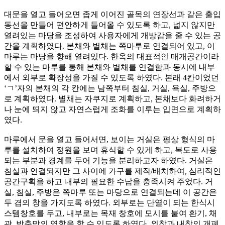
대문을 열고 들어오면 좁게 이어진 골목의 연장선과 같은 출입
동선을 만들어 편안하게 들어올 수 있도록 하고, 넓지 않지만
열려있는 마당을 조성하여 사용자에게 개방감을 줄 수 있는 공
간을 계획하였다. 본채와 별채는 쪽마루로 연결되어 있고, 이
마루는 마당을 향해 열려있다. 한옥의 대표적인 매개공간이라
할 수 있는 마루를 통해 본채와 별채를 연결함과 동시에 내부
에서 외부로 확장성을 가질 수 있도록 하였다. 본래 4칸이었던
‘ㄱ’자의 본채의 각 칸에는 남쪽부터 침실, 거실, 욕실, 주방으
로 계획하였다. 별채는 자쿠지로 계획하고, 본채보다 화려하거
나 눈에 띄지 않고 자연스럽게 조화를 이루는 입면으로 계획하
였다.
마루에서 문을 열고 들어서면, 보이는 거실은 평상 형식의 마
루를 설치하여 정원을 보며 휴식할 수 있게 하고, 복도로 사용
되는 부분과 경계를 두어 기능을 분리하고자 하였다. 거실은
침실과 연결되지만 그 사이에 가구를 제작/배치하여, 심리적인
공간구획을 하고 내부의 필요한 수납을 충족시켜 주었다. 거
실, 침실, 주방은 쪽마루 또는 마당으로 연결되는데 이 공간은
두 겹의 창을 가지도록 하였다. 외부로는 단열이 되는 한식시
스템창호를 두고, 내부로는 목재 창호에 모시를 붙여 환기, 채
광, 방충망의 역할을 할 수 있도록 하였다. 외창과 내창의 개폐